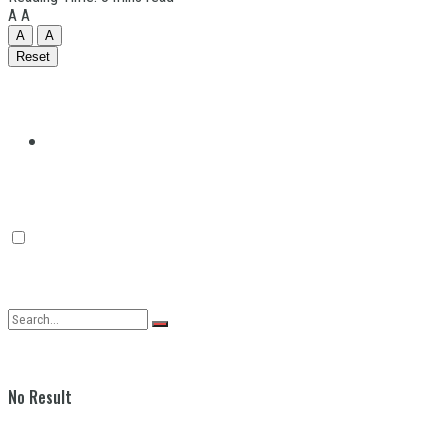
A
A
A
A
Reset
Quilmes
Varela
No Result