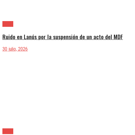
Lanús
Ruido en Lanús por la suspensión de un acto del MDF
30 julio, 2026
Lanús