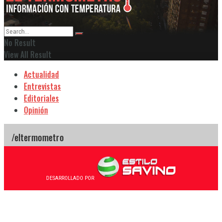
No Result
View All Result
Actualidad
Entrevistas
Editoriales
Opinión
DESARROLLADO POR