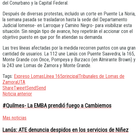
del Conurbano y la Capital Federal.
Después de diversas protestas, incluido un corte en Puente La Noria,
la semana pasada se trasladaron hasta la sede del Departamento
Judicial lomense- en Larroque y Camino Negro- para visibilizar esta
situación. Sin ningún tipo de avance, hoy repetirán el accionar con el
objetivo puesto en que por fin atiendan su demanda.
Las tres líneas afectadas por la medida recorren puntos con una gran
cantidad de usuarios. La 112 une Lanús con Puente Saavedra; la 165,
Monte Grande con Once, Pompeya y Burzaco (en Almirante Brown) y
la 243 une Lomas de Zamora y Monte Grande.
Tags:
Expreso Lomas
Línea 165
principal
Tribunales de Lomas de
Zamora
UTA
Share
Tweet
Send
Send
Noticia anterior
#Quilmes- La EMBA prendió fuego a Cambiemos
Mas noticias
Lanús: ATE denuncia despidos en los servicios de Niñez