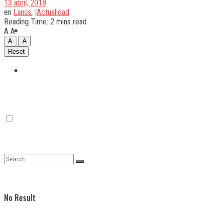
13 abril, 2018
en
Lanús
,
|Actualidad
Reading Time: 2 mins read
Quilmes
A
A
A
A
Reset
Varela
No Result