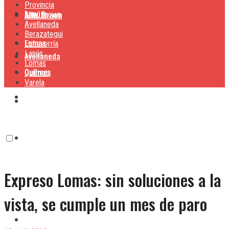
Provincia
Lanús
Alte. Brown
Alte. Brown
Avellaneda
Berazategui
Lomas
Echeverría
Lanús
Avellaneda
Lomas
Quilmes
Quilmes
Varela
Berazategui
Varela
Echeverría
Expreso Lomas: sin soluciones a la
Lanús
vista, se cumple un mes de paro
Lomas