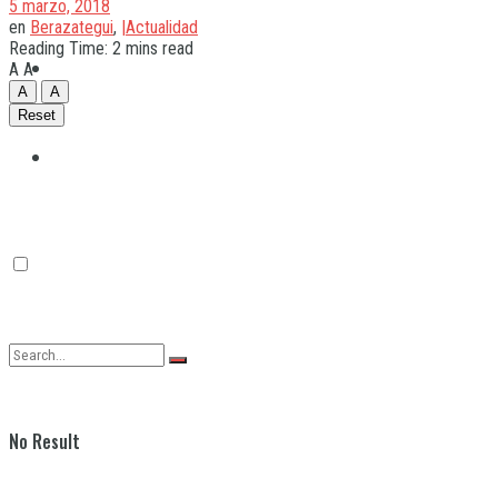
5 marzo, 2018
en
Berazategui
,
|Actualidad
Reading Time: 2 mins read
Quilmes
A
A
A
A
Reset
Varela
No Result