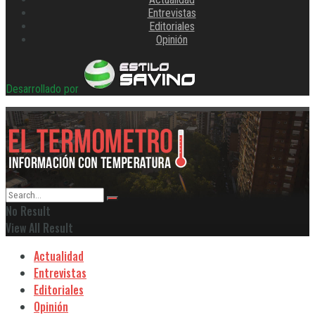
Entrevistas
Editoriales
Opinión
Desarrollado por
No Result
View All Result
Actualidad
Entrevistas
Editoriales
Opinión