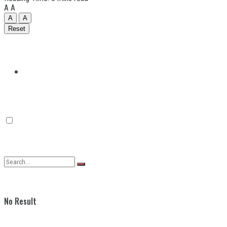
A
A
A
A
Reset
Quilmes
Varela
No Result