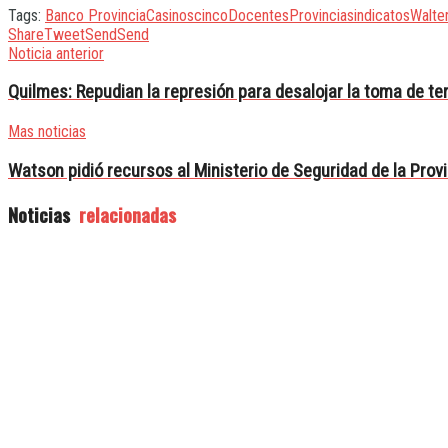
Tags:
Banco Provincia
Casinos
cinco
Docentes
Provincia
sindicatos
Walte
Share
Tweet
Send
Send
Noticia anterior
Quilmes: Repudian la represión para desalojar la toma de te
Mas noticias
Watson pidió recursos al Ministerio de Seguridad de la Prov
Noticias
relacionadas