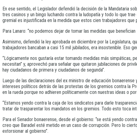
En ese sentido, el Legislador defendió la decisión de la Mandataria sob
tres casinos y un bingo luchando contra la ludopatía y todo lo que tra
gremial es injustificada en la medida que estos cien trabajadores que 
Para Lanaro: “no podemos dejar de tomar las medidas que benefician a
Asimismo, defendió la ley aprobada en diciembre por la Legislatura, qu
trabajadores bancaban a casi 15 mil jubilados, era insostenible. Eso g
“Lógicamente nos gustaría estar tomando medidas más simpáticas, pero
necesitan” y, aprovechó para señalar que quitaron jubilaciones de privil
hay ciudadanos de primera y ciudadanos de segunda”.
Luego de las declaraciones del ex ministro de educación bonaerense y a
intereses políticos detrás de las protestas de los gremios contra la 
en la rueda porque no adhieren políticamente con nuestras ideas o por
“Estamos yendo contra la caja de los sindicatos para darle trasparencia
tratar de trasparentar los mandatos en los gremios. Todo esto toca in
Para el Senador bonaerense, desde el gobierno: “se está yendo contra 
creo que Baradel esté metido en un caso de corrupción. Pero lo cierto
extorsionar al gobierno”.