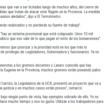
uinas que van a ser licitadas luego de muchos años, del cierre de
idas que tratan de atacar este flagelo en la Provincia. La medida
casinos aledaños”, dijo a El Termómetro.
rán reubicados y no perderán su fuente de trabajo”.
 “hay un sistema previsional que está colapsado. Unos 10 mil
 púbico que eso sale de lo que pagan el resto de los bonaerenses”.
mos que priorizar y la prioridad está en los que más lo
s de privilegio de Legisladores, Gobernadora y funcionarios. Ya no
chneristas a los gremios docentes y Lanaro coincide que hay
aría Eugenia en la Provincia, muchos gremios están poniendo palos
ad Carrizo, la Legisladora de la UCR, presentó un proyecto que va a
 la justicia y en muchos casos están presos”, remarcó.
 bajo ningún punto de vista, hay ejemplos sobrado de ello. Yo no
hace mucho tiempo y eso no gusta. Utilizan a los trabajadores para