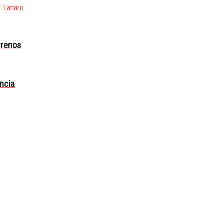
r Lanaro
rrenos
incia