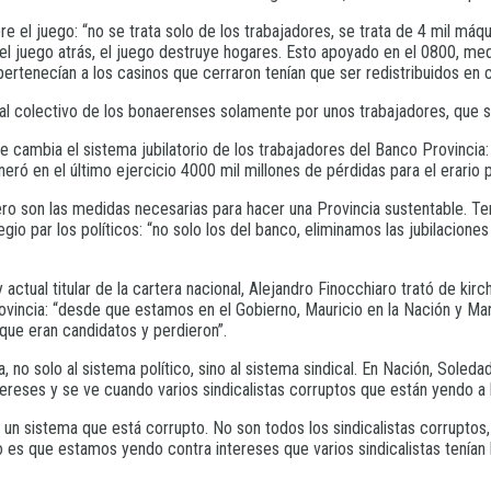
re el juego: “no se trata solo de los trabajadores, se trata de 4 mil máq
e el juego atrás, el juego destruye hogares. Esto apoyado en el 0800, med
pertenecían a los casinos que cerraron tenían que ser redistribuidos en 
l colectivo de los bonaerenses solamente por unos trabajadores, que se
e cambia el sistema jubilatorio de los trabajadores del Banco Provincia:
eneró en el último ejercicio 4000 mil millones de pérdidas para el erario
 son las medidas necesarias para hacer una Provincia sustentable. Tene
egio par los políticos: “no solo los del banco, eliminamos las jubilacione
ctual titular de la cartera nacional, Alejandro Finocchiaro trató de kir
Provincia: “desde que estamos en el Gobierno, Mauricio en la Nación y M
que eran candidatos y perdieron”.
, no solo al sistema político, sino al sistema sindical. En Nación, Soled
tereses y se ve cuando varios sindicalistas corruptos que están yendo a
un sistema que está corrupto. No son todos los sindicalistas corruptos,
 es que estamos yendo contra intereses que varios sindicalistas tenían 