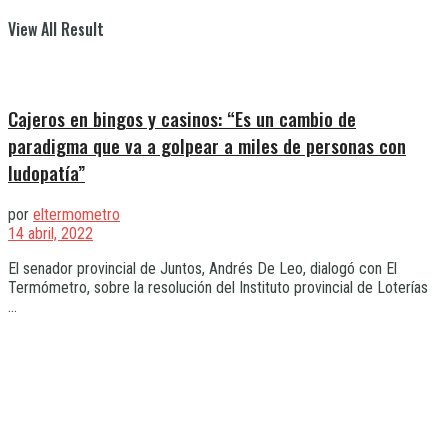
View All Result
Cajeros en bingos y casinos: “Es un cambio de
paradigma que va a golpear a miles de personas con
ludopatía”
por
eltermometro
14 abril, 2022
El senador provincial de Juntos, Andrés De Leo, dialogó con El
Termómetro, sobre la resolución del Instituto provincial de Loterías
...