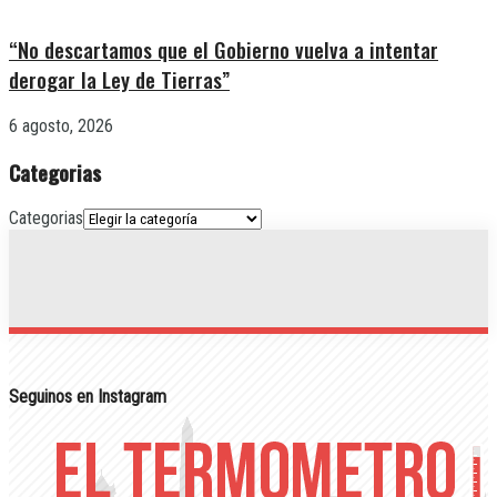
“No descartamos que el Gobierno vuelva a intentar
derogar la Ley de Tierras”
6 agosto, 2026
Categorias
Categorias
Seguinos en Instagram