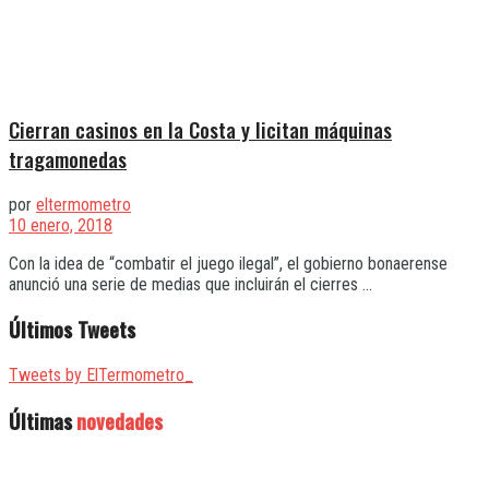
Cierran casinos en la Costa y licitan máquinas
tragamonedas
por
eltermometro
10 enero, 2018
Con la idea de “combatir el juego ilegal”, el gobierno bonaerense
anunció una serie de medias que incluirán el cierres ...
Últimos Tweets
Tweets by ElTermometro_
Últimas
novedades