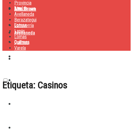
Provincia
Lanús
Alte. Brown
Alte. Brown
Avellaneda
Berazategui
Lomas
Echeverría
Lanús
Avellaneda
Lomas
Quilmes
Quilmes
Varela
Berazategui
Varela
Echeverría
Etiqueta:
Casinos
Lanús
Lomas