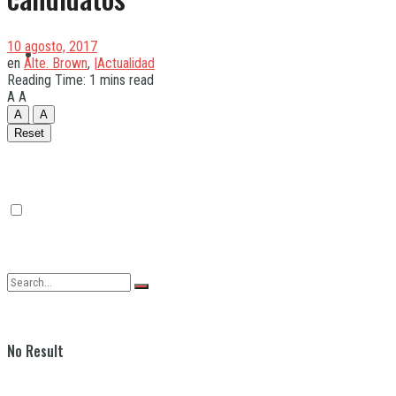
10 agosto, 2017
Quilmes
en
Alte. Brown
,
|Actualidad
Reading Time: 1 mins read
A
A
A
A
Varela
Reset
No Result