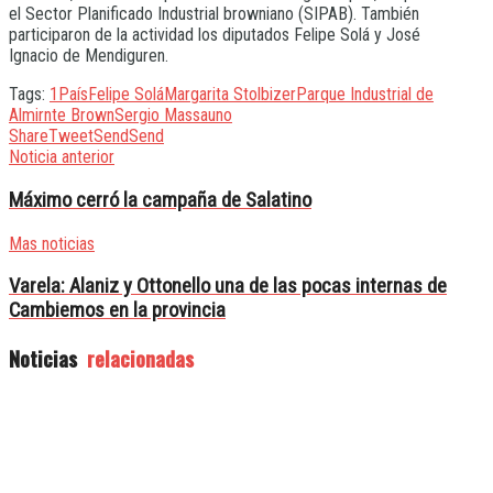
el Sector Planificado Industrial browniano (SIPAB). También
participaron de la actividad los diputados Felipe Solá y José
Ignacio de Mendiguren.
Tags:
1País
Felipe Solá
Margarita Stolbizer
Parque Industrial de
Almirnte Brown
Sergio Massa
uno
Share
Tweet
Send
Send
Noticia anterior
Máximo cerró la campaña de Salatino
Mas noticias
Varela: Alaniz y Ottonello una de las pocas internas de
Cambiemos en la provincia
Noticias
relacionadas