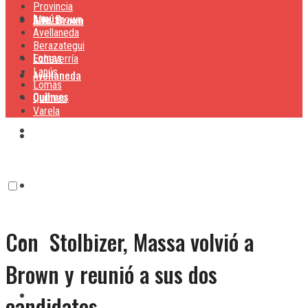
Provincia
Lanús
Alte. Brown
Alte. Brown
Avellaneda
Berazategui
Lomas
Echeverría
Lanús
Avellaneda
Lomas
Quilmes
Quilmes
Varela
Berazategui
Varela
Echeverría
Con Stolbizer, Massa volvió a
Lanús
Brown y reunió a sus dos
Lomas
candidatos