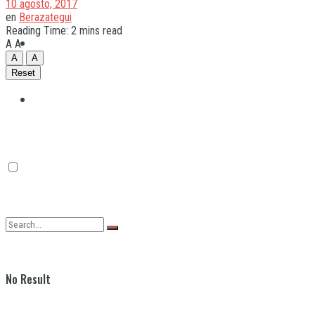
10 agosto, 2017
en
Berazategui
Reading Time: 2 mins read
Quilmes
A
A
A
A
Reset
Varela
No Result