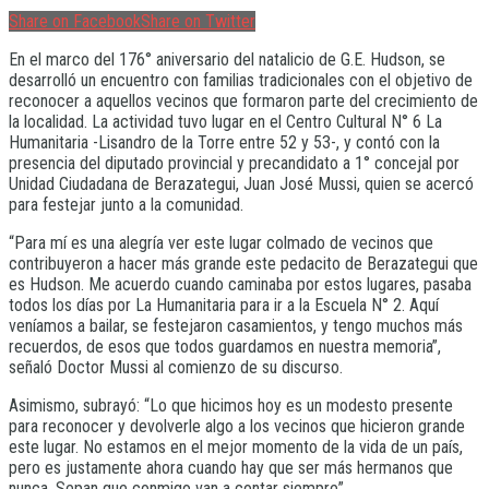
Share on Facebook
Share on Twitter
En el marco del 176° aniversario del natalicio de G.E. Hudson, se
desarrolló un encuentro con familias tradicionales con el objetivo de
reconocer a aquellos vecinos que formaron parte del crecimiento de
la localidad. La actividad tuvo lugar en el Centro Cultural N° 6 La
Humanitaria -Lisandro de la Torre entre 52 y 53-, y contó con la
presencia del diputado provincial y precandidato a 1° concejal por
Unidad Ciudadana de Berazategui, Juan José Mussi, quien se acercó
para festejar junto a la comunidad.
“Para mí es una alegría ver este lugar colmado de vecinos que
contribuyeron a hacer más grande este pedacito de Berazategui que
es Hudson. Me acuerdo cuando caminaba por estos lugares, pasaba
todos los días por La Humanitaria para ir a la Escuela N° 2. Aquí
veníamos a bailar, se festejaron casamientos, y tengo muchos más
recuerdos, de esos que todos guardamos en nuestra memoria”,
señaló Doctor Mussi al comienzo de su discurso.
Asimismo, subrayó: “Lo que hicimos hoy es un modesto presente
para reconocer y devolverle algo a los vecinos que hicieron grande
este lugar. No estamos en el mejor momento de la vida de un país,
pero es justamente ahora cuando hay que ser más hermanos que
nunca. Sepan que conmigo van a contar siempre”.