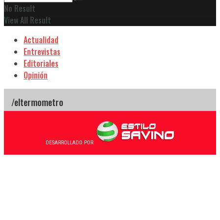
No Result
View All Result
Actualidad
Entrevistas
Editoriales
Opinión
DESARROLLADO POR