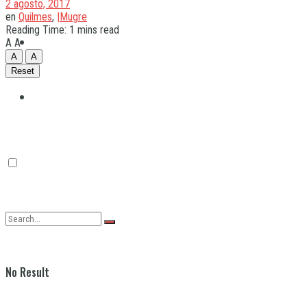
2 agosto, 2017
en
Quilmes
,
|Mugre
Reading Time: 1 mins read
Quilmes
A
A
A
A
Reset
Varela
No Result