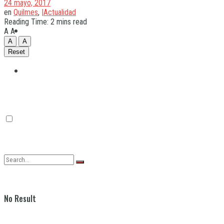
24 mayo, 2017
en
Quilmes
,
|Actualidad
Reading Time: 2 mins read
Quilmes
A
A
A
A
Reset
Varela
No Result