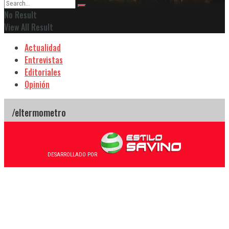
No Result
View All Result
Actualidad
Entrevistas
Editoriales
Opinión
DESARROLLADO POR