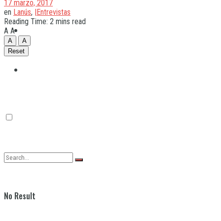
17 marzo, 2017
en
Lanús
,
|Entrevistas
Reading Time: 2 mins read
Quilmes
A
A
A
A
Reset
Varela
No Result