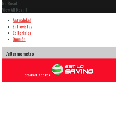
No Result
View All Result
Actualidad
Entrevistas
Editoriales
Opinión
DESARROLLADO POR