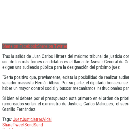
Share on Facebook
Share on Twitter
Tras la salida de Juan Carlos Hitters del máximo tribunal de justicia
uno de los más firmes candidatos es el flamante Asesor General de Gob
exigen una audiencia pública para la designación del próximo juez.
“Sería positivo que, previamente, exista la posibilidad de realizar audi
senador massista Hernán Albisu. Por su parte, el diputado bonaerense 
haber un mayor control social y buscar mecanismos institucionales pa
Si bien el debate por el presupuesto está primero en el orden de pri
rumoreados serían: el exministro de Justicia, Carlos Mahiques, el secr
Granillo Fernández.
Tags:
Juez
Justicia
tres
Vidal
Share
Tweet
Send
Send