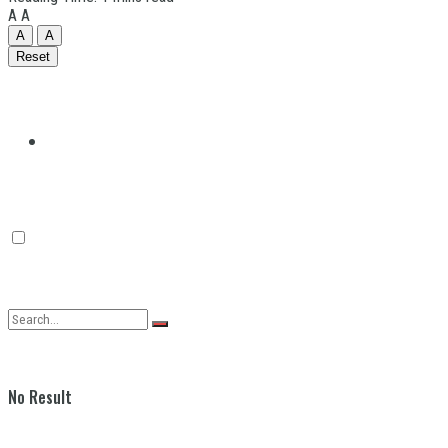
A
A
A
A
Reset
Quilmes
Varela
No Result