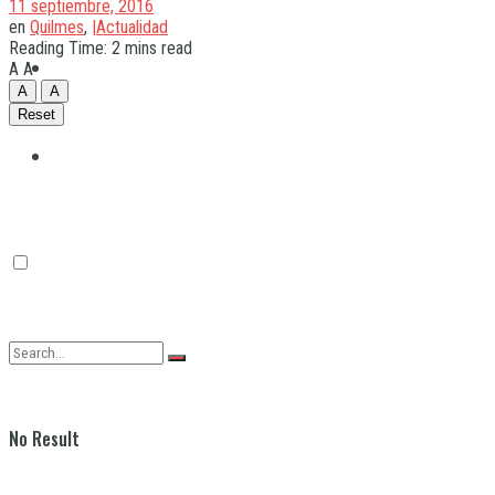
11 septiembre, 2016
en
Quilmes
,
|Actualidad
Reading Time: 2 mins read
Quilmes
A
A
A
A
Reset
Varela
No Result