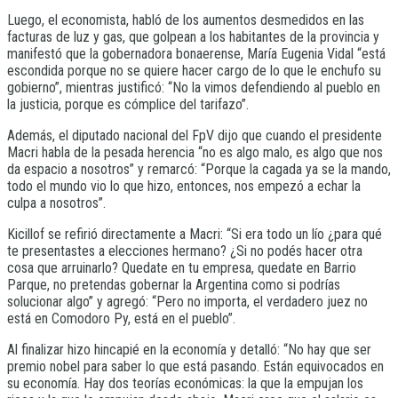
Luego, el economista, habló de los aumentos desmedidos en las
facturas de luz y gas, que golpean a los habitantes de la provincia y
manifestó que la gobernadora bonaerense, María Eugenia Vidal “está
escondida porque no se quiere hacer cargo de lo que le enchufo su
gobierno”, mientras justificó: “No la vimos defendiendo al pueblo en
la justicia, porque es cómplice del tarifazo”.
Además, el diputado nacional del FpV dijo que cuando el presidente
Macri habla de la pesada herencia “no es algo malo, es algo que nos
da espacio a nosotros” y remarcó: “Porque la cagada ya se la mando,
todo el mundo vio lo que hizo, entonces, nos empezó a echar la
culpa a nosotros”.
Kicillof se refirió directamente a Macri: “Si era todo un lío ¿para qué
te presentastes a elecciones hermano? ¿Si no podés hacer otra
cosa que arruinarlo? Quedate en tu empresa, quedate en Barrio
Parque, no pretendas gobernar la Argentina como si podrías
solucionar algo” y agregó: “Pero no importa, el verdadero juez no
está en Comodoro Py, está en el pueblo”.
Al finalizar hizo hincapié en la economía y detalló: “No hay que ser
premio nobel para saber lo que está pasando. Están equivocados en
su economía. Hay dos teorías económicas: la que la empujan los