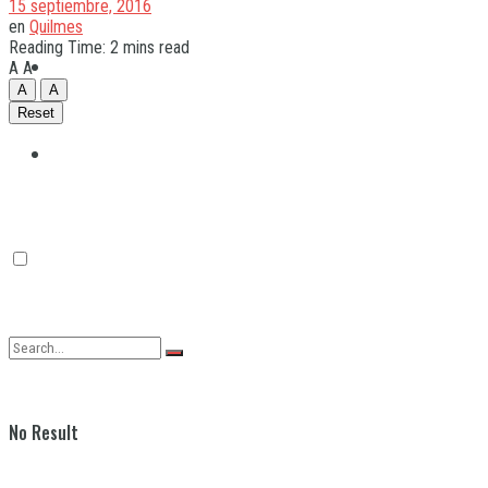
15 septiembre, 2016
en
Quilmes
Reading Time: 2 mins read
Quilmes
A
A
A
A
Reset
Varela
No Result