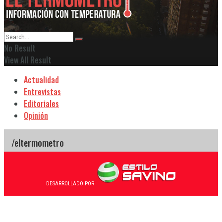
No Result
View All Result
Actualidad
Entrevistas
Editoriales
Opinión
DESARROLLADO POR