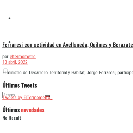
Quilmes
Varela
Ferraresi con actividad en Avellaneda, Quilmes y Berazat
por
eltermometro
13 abril, 2022
El ministro de Desarrollo Territorial y Hábitat, Jorge Ferraresi, partici
Últimos Tweets
Tweets by ElTermometro_
Últimas
novedades
No Result