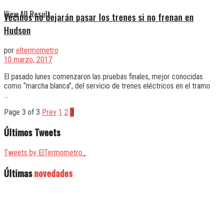
View All Result
Vecinos no dejarán pasar los trenes si no frenan en
Hudson
por
eltermometro
10 marzo, 2017
El pasado lunes comenzaron las pruebas finales, mejor conocidas
como “marcha blanca”, del servicio de trenes eléctricos en el tramo
...
Page 3 of 3
Prev
1
2
3
Últimos Tweets
Tweets by ElTermometro_
Últimas
novedades