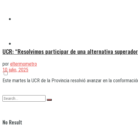
Quilmes
Varela
UCR: “Resolvimos participar de una alternativa superador
por
eltermometro
10 julio, 2025
Este martes la UCR de la Provincia resolvió avanzar en la conformación d
No Result