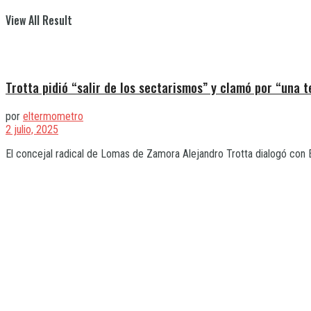
View All Result
Trotta pidió “salir de los sectarismos” y clamó por “una 
por
eltermometro
2 julio, 2025
El concejal radical de Lomas de Zamora Alejandro Trotta dialogó con 