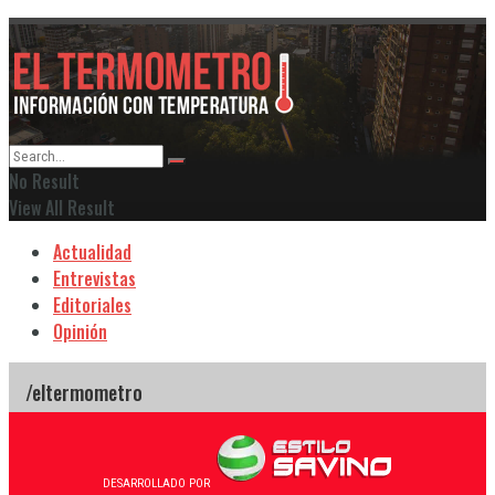
No Result
View All Result
Actualidad
Entrevistas
Editoriales
Opinión
DESARROLLADO POR