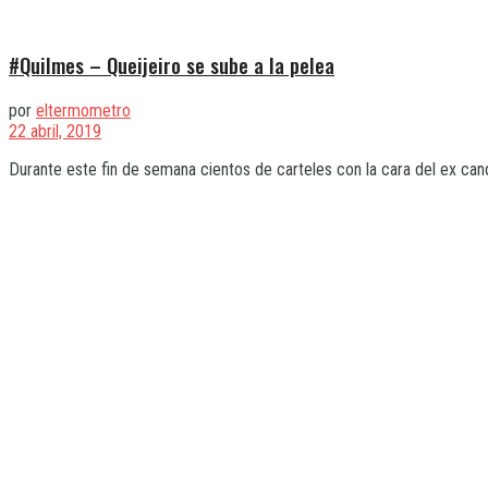
#Quilmes – Queijeiro se sube a la pelea
por
eltermometro
22 abril, 2019
Durante este fin de semana cientos de carteles con la cara del ex candi