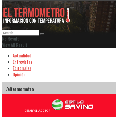
No Result
View All Result
Actualidad
Entrevistas
Editoriales
Opinión
DESARROLLADO POR