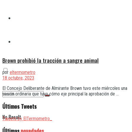
Quilmes
Varela
Brown prohibió la tracción a sangre animal
por
eltermometro
18 octubre, 2023
El Concejo Deliberante de Almirante Brown tuvo este miércoles una
sesión ordinaria que tuvo cómo eje principal la aprobación de ...
Últimos Tweets
No Result
Tweets by ElTermometro_
Últimas
novedades