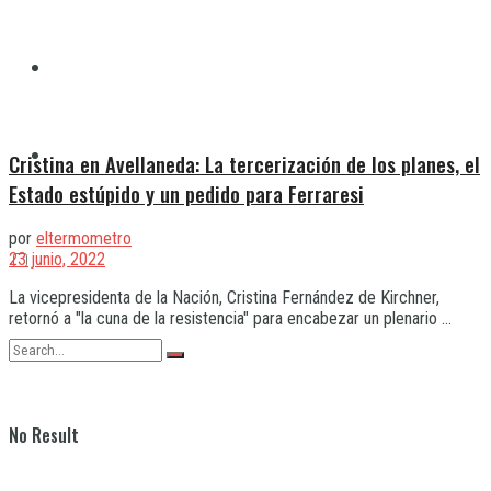
Quilmes
Varela
Cristina en Avellaneda: La tercerización de los planes, el
Estado estúpido y un pedido para Ferraresi
por
eltermometro
23 junio, 2022
La vicepresidenta de la Nación, Cristina Fernández de Kirchner,
retornó a "la cuna de la resistencia" para encabezar un plenario ...
No Result