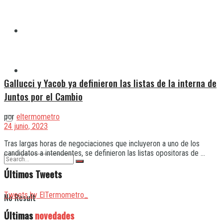
Quilmes
Varela
Gallucci y Yacob ya definieron las listas de la interna de
Juntos por el Cambio
por
eltermometro
24 junio, 2023
Tras largas horas de negociaciones que incluyeron a uno de los
candidatos a intendentes, se definieron las listas opositoras de ...
Últimos Tweets
Tweets by ElTermometro_
No Result
Últimas
novedades