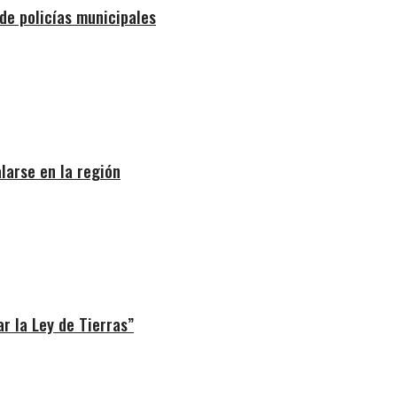
de policías municipales
larse en la región
r la Ley de Tierras”