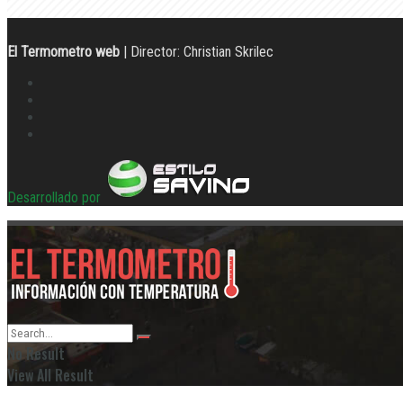
El Termometro web
| Director: Christian Skrilec
Desarrollado por
No Result
View All Result