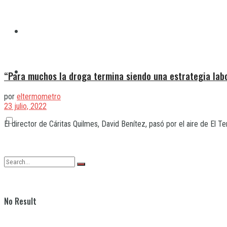
Quilmes
Varela
“Para muchos la droga termina siendo una estrategia lab
por
eltermometro
23 julio, 2022
El director de Cáritas Quilmes, David Benítez, pasó por el aire de El Te
No Result