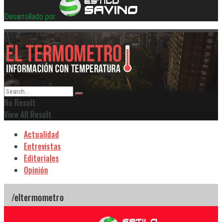
Desarrollado por
No Result
View All Result
Actualidad
Entrevistas
Editoriales
Opinión