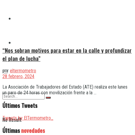
Quilmes
Varela
“Nos sobran motivos para estar en la calle y profundizar
el plan de lucha”
por
eltermometro
28 febrero, 2024
La Asociación de Trabajadores del Estado (ATE) realiza este lunes
un paro de 24 horas con movilización frente a la ...
Últimos Tweets
Tweets by ElTermometro_
No Result
Últimas
novedades