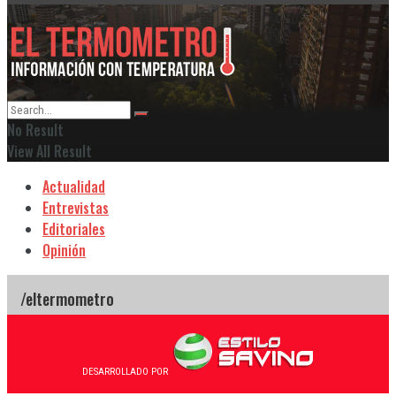
No Result
View All Result
Actualidad
Entrevistas
Editoriales
Opinión
DESARROLLADO POR