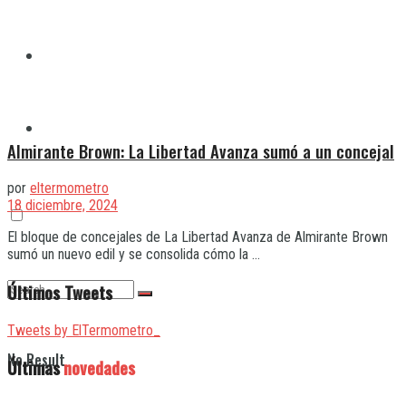
Quilmes
Varela
Almirante Brown: La Libertad Avanza sumó a un concejal
por
eltermometro
18 diciembre, 2024
El bloque de concejales de La Libertad Avanza de Almirante Brown
sumó un nuevo edil y se consolida cómo la ...
Últimos Tweets
Tweets by ElTermometro_
No Result
Últimas
novedades