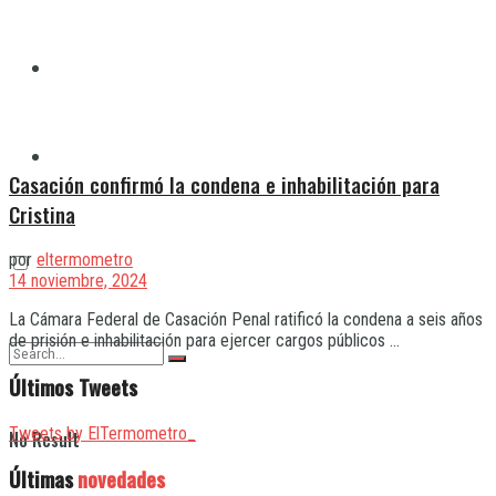
Quilmes
Varela
Casación confirmó la condena e inhabilitación para
Cristina
por
eltermometro
14 noviembre, 2024
La Cámara Federal de Casación Penal ratificó la condena a seis años
de prisión e inhabilitación para ejercer cargos públicos ...
Últimos Tweets
Tweets by ElTermometro_
No Result
Últimas
novedades