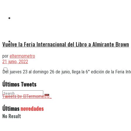
Quilmes
Varela
Vuelve la Feria Internacional del Libro a Almirante Brown
por
eltermometro
21 junio, 2022
Del jueves 23 al domingo 26 de junio, llega la 6° edición de la Feria Inter
Últimos Tweets
Tweets by ElTermometro_
Últimas
novedades
No Result