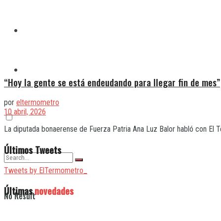
Quilmes
Varela
“Hoy la gente se está endeudando para llegar fin de mes”
por
eltermometro
10 abril, 2026
La diputada bonaerense de Fuerza Patria Ana Luz Balor habló con El Ter
Últimos Tweets
Tweets by ElTermometro_
Últimas
novedades
No Result