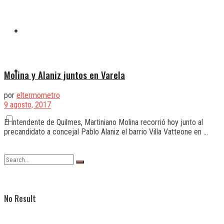
Quilmes
Varela
Molina y Alaniz juntos en Varela
por
eltermometro
9 agosto, 2017
El intendente de Quilmes, Martiniano Molina recorrió hoy junto al
precandidato a concejal Pablo Alaniz el barrio Villa Vatteone en ...
No Result