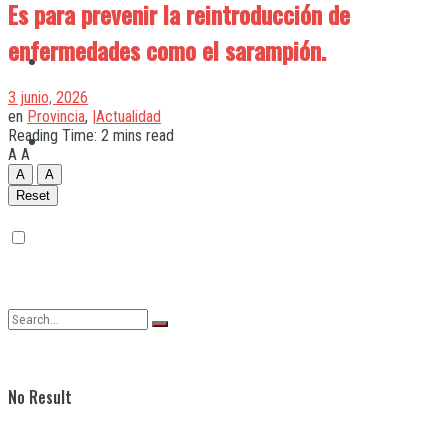
Es para prevenir la reintroducción de
enfermedades como el sarampión.
Quilmes
3 junio, 2026
en
Provincia
,
|Actualidad
Reading Time: 2 mins read
Varela
A
A
A
A
Reset
No Result