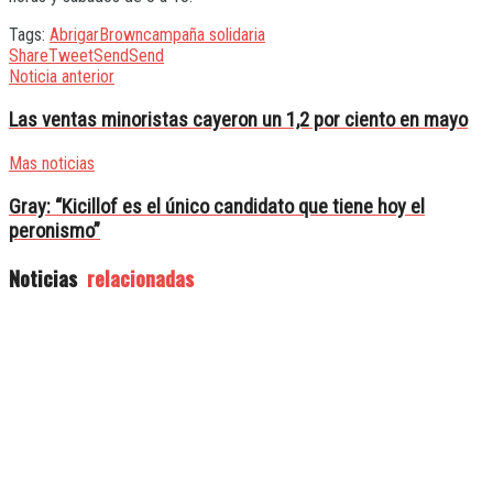
Tags:
Abrigar
Brown
campaña solidaria
Share
Tweet
Send
Send
Noticia anterior
Las ventas minoristas cayeron un 1,2 por ciento en mayo
Mas noticias
Gray: “Kicillof es el único candidato que tiene hoy el
peronismo”
Noticias
relacionadas