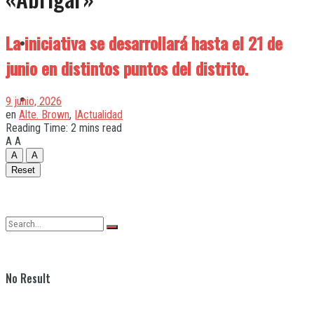
La iniciativa se desarrollará hasta el 21 de
Quilmes
junio en distintos puntos del distrito.
Varela
9 junio, 2026
en
Alte. Brown
,
|Actualidad
Reading Time: 2 mins read
A
A
A
A
Reset
No Result