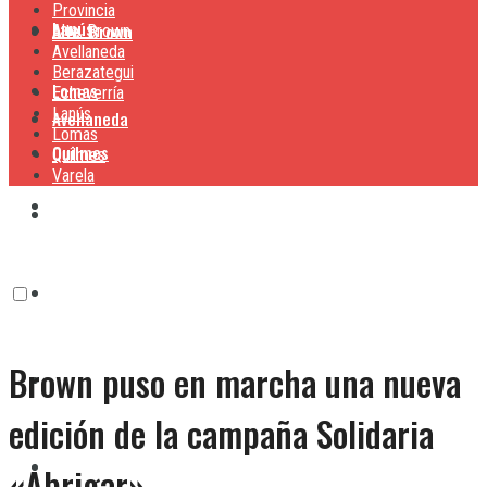
Provincia
Lanús
Alte. Brown
Alte. Brown
Avellaneda
Berazategui
Lomas
Echeverría
Lanús
Avellaneda
Lomas
Quilmes
Quilmes
Varela
Berazategui
Varela
Echeverría
Brown puso en marcha una nueva
Lanús
edición de la campaña Solidaria
Lomas
«Abrigar»