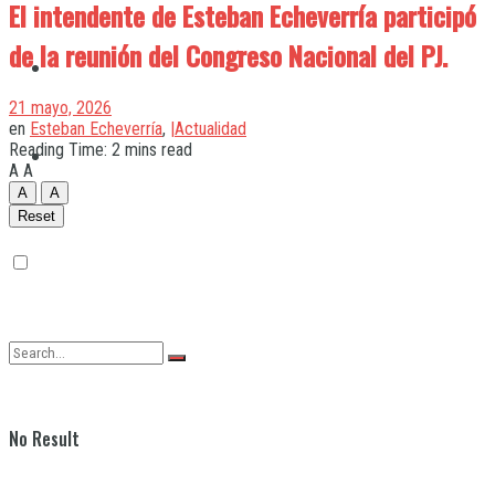
El intendente de Esteban Echeverría participó
de la reunión del Congreso Nacional del PJ.
Quilmes
21 mayo, 2026
en
Esteban Echeverría
,
|Actualidad
Reading Time: 2 mins read
Varela
A
A
A
A
Reset
No Result