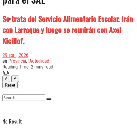
Se trata del Servicio Alimentario Escolar. Irán
Quilmes
con Larroque y luego se reunirán con Axel
Kicillof.
Varela
29 abril, 2026
en
Provincia
,
|Actualidad
Reading Time: 2 mins read
A
A
A
A
Reset
No Result