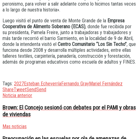
peronismo, para volver a salir adelante como lo hicimos tantas veces
a lo largo de nuestra historia».
Luego visitó el punto de venta de Monte Grande de la
Empresa
Cooperativa de Alimento Soberano (ECAS)
, donde fue recibida por
su presidenta, Pamela Freire, junto a trabajadoras y trabajadores y
más tarde recorrió el barrio Sarmiento, en la localidad de 9 de Abril,
donde la intendenta visitó el
Centro Comunitario “Los Sin Techo”
, que
funciona desde 2008 y desarrolla múltiples actividades, entre ellas
talleres textiles, carpintería, panadería, construcción y forestación,
además de programas educativos como escuela de adultos y FINES.
Tags:
2027
Esteban Echeverría
Fernando Gray
Mariel Fernández
Share
Tweet
Send
Send
Noticia anterior
Brown: El Concejo sesionó con debates por el PAMI y obras
de viviendas
Mas noticias
Preocupación en las escuelas por ola de amenazas de