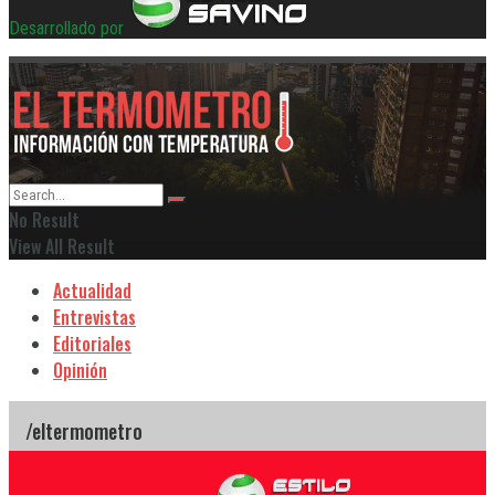
Desarrollado por
No Result
View All Result
Actualidad
Entrevistas
Editoriales
Opinión