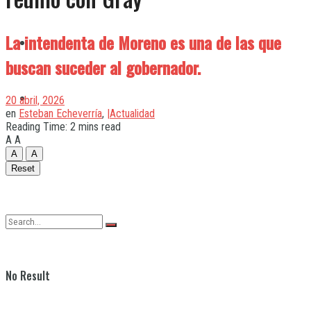
La intendenta de Moreno es una de las que
Quilmes
buscan suceder al gobernador.
Varela
20 abril, 2026
en
Esteban Echeverría
,
|Actualidad
Reading Time: 2 mins read
A
A
A
A
Reset
No Result