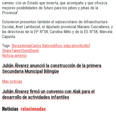
camino: con un Estado que invierta, que acompañe y que ofrezca
mejores posibilidades de futuro para los pibes y pibas de la
Provincia”.
Estuvieron presentes también el subsecretario de Infraestructura
Escolar, Ariel Lambezat; el diputado provincial Mariano Cascallares; y
las directoras de la EP N°58, Carolina Miño y de la ES N°58, Marcela
Capusta.
Tags:
Berazategui
Carlos Balor
edificio educativo
Kicillof
Share
Tweet
Send
Send
Noticia anterior
Julián Álvarez anunció la construcción de la primera
Secundaria Municipal Bilingüe
Mas noticias
Julián Álvarez firmó un convenio con Alak para el
desarrollo de actividades infantiles
Noticias
relacionadas