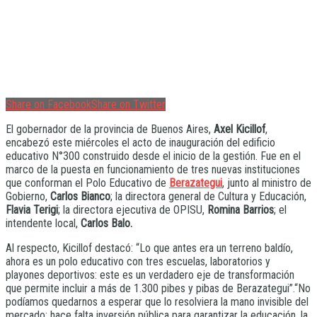
Share on Facebook
Share on Twitter
El gobernador de la provincia de Buenos Aires,
Axel Kicillof
,
encabezó este miércoles el acto de inauguración del edificio
educativo N°300 construido desde el inicio de la gestión. Fue en el
marco de la puesta en funcionamiento de tres nuevas instituciones
que conforman el Polo Educativo de
Berazategui
, junto al ministro de
Gobierno,
Carlos Bianco
; la directora general de Cultura y Educación,
Flavia Terigi
; la directora ejecutiva de OPISU,
Romina Barrios
; el
intendente local,
Carlos Balo.
Al respecto, Kicillof destacó: “Lo que antes era un terreno baldío,
ahora es un polo educativo con tres escuelas, laboratorios y
playones deportivos: este es un verdadero eje de transformación
que permite incluir a más de 1.300 pibes y pibas de Berazategui”.“No
podíamos quedarnos a esperar que lo resolviera la mano invisible del
mercado: hace falta inversión pública para garantizar la educación, la