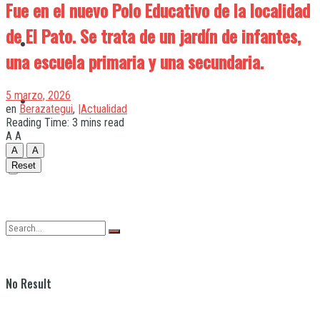
Fue en el nuevo Polo Educativo de la localidad
de El Pato. Se trata de un jardín de infantes,
Quilmes
una escuela primaria y una secundaria.
5 marzo, 2026
Varela
en
Berazategui
,
|Actualidad
Reading Time: 3 mins read
A
A
A
A
Reset
No Result