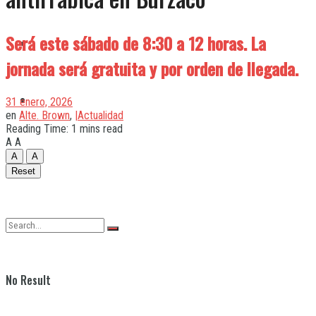
Será este sábado de 8:30 a 12 horas. La
Quilmes
jornada será gratuita y por orden de llegada.
Varela
31 enero, 2026
en
Alte. Brown
,
|Actualidad
Reading Time: 1 mins read
A
A
A
A
Reset
No Result