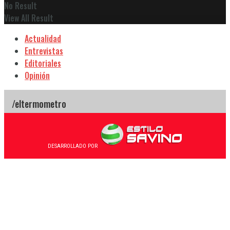
No Result
View All Result
Actualidad
Entrevistas
Editoriales
Opinión
DESARROLLADO POR