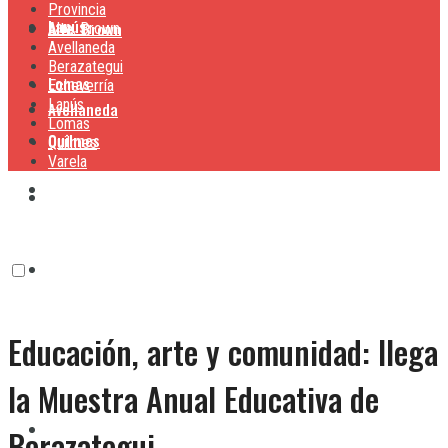
Provincia
Lanús
Alte. Brown
Alte. Brown
Avellaneda
Berazategui
Lomas
Echeverría
Lanús
Avellaneda
Lomas
Quilmes
Quilmes
Varela
Berazategui
Varela
Echeverría
Educación, arte y comunidad: llega
Lanús
la Muestra Anual Educativa de
Lomas
Berazategui