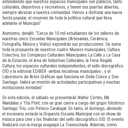
entendiendo que nuestros espacios municipales son públicos, tanto
culturales, deportivos y recreativos, y tienen sus puertas abiertas,
siempre abrazan a nuestra comunidad. Vamos a disfrutar una nueva
fiesta popular, el resumen de toda la política cultural que lleva
adelante el Municipio”.
Asimismo, detalló: “Cerca de 10 mil estudiantes de los talleres de
nuestras cinco Escuelas Municipales (Artesanías, Cerámica,
Fotografía, Música y Vidrio) expondrán sus producciones. Se suma
toda la propuesta de nuestros cuatro Museos municipales, Cultura
Colectiva, los Complejos Culturales Municipales La Calle y La Casa
de la Estación; el área de Industrias Culturales, la Feria Regalá
Cultura, los espacios culturales independientes, el sello discográfico
OÍD y la editorial EDIBER -ambas iniciativas municipales-, y el
Laboratorio de Artes Gráficas que funciona en Doña Conce y Don
Santiago. Habrá un montón de actividades participativas y muchas
instituciones invitadas”.
En esta edición, el sábado se presentarán Walter Cortés, Mil
Mandalas y Tita Print, con un gran cierre a cargo del grupo folclórico
Santiago Trío, con Peteco Carabajal. En tanto, el domingo, abriendo
el escenario estarán la Orquesta Escuela Municipal con un show de
música para cine y los finalistas del sello discográfico OID. El evento
finalizará con la murga uruguaya La Trasnochada. Además, como