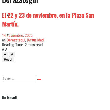
El 22 y 23 de noviembre, en la Plaza San
Quilmes
Martín.
Varela
14 noviembre, 2025
en
Berazategui
,
|Actualidad
Reading Time: 2 mins read
A
A
A
A
Reset
No Result