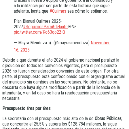
Gracias a nuestro equipo de gobierno, a la comunidad y
a la militancia por ser parte de esta historia que sigue
adelante, hasta que
#Quilmes
sea cómo lo soñamos.
Plan Bianual Quilmes 2025-
2027
#SeguimosParaAdelante
☀💜
pic.twitter.com/Ko63qo2ZlQ
— Mayra Mendoza ☀️ (@mayrasmendoza)
November
16, 2025
Debido a que durante el año 2024 el gobierno nacional paralizó la
ejecución de todos los convenios vigentes, para el presupuesto
2026 no fueron considerados convenios de este origen. Por otra
parte, el presupuesto está confeccionado con el organigrama actual
del municipio sin cambios en las secretarias. No obstante, no se
descarta que haya alguna modificación a partir de la licencia de la
intendenta, y en tal caso se hará la readecuación presupuestaria
necesaria.
Presupuesto área por área:
La secretaria con el presupuesto más alto de la de
Obras Públicas
,
que concentra el 25,5% y supera los $128.784 millones, le sigue