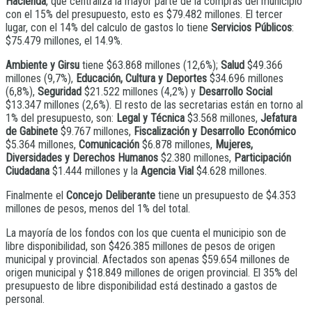
Hacienda
, que centraliza la mayor parte de la compras del municipio
con el 15% del presupuesto, esto es $79.482 millones. El tercer
lugar, con el 14% del calculo de gastos lo tiene
Servicios Públicos
:
$75.479 millones, el 14.9%.
Ambiente y Girsu
tiene $63.868 millones (12,6%);
Salud
$49.366
millones (9,7%),
Educación, Cultura y Deportes
$34.696 millones
(6,8%),
Seguridad
$21.522 millones (4,2%) y
Desarrollo Social
$13.347 millones (2,6%). El resto de las secretarias están en torno al
1% del presupuesto, son:
Legal y Técnica
$3.568 millones,
Jefatura
de Gabinete
$9.767 millones,
Fiscalización y Desarrollo Económico
$5.364 millones,
Comunicación
$6.878 millones,
Mujeres,
Diversidades y Derechos Humanos
$2.380 millones,
Participación
Ciudadana
$1.444 millones y la
Agencia Vial
$4.628 millones.
Finalmente el
Concejo Deliberante
tiene un presupuesto de $4.353
millones de pesos, menos del 1% del total.
La mayoría de los fondos con los que cuenta el municipio son de
libre disponibilidad, son $426.385 millones de pesos de origen
municipal y provincial. Afectados son apenas $59.654 millones de
origen municipal y $18.849 millones de origen provincial. El 35% del
presupuesto de libre disponibilidad está destinado a gastos de
personal.