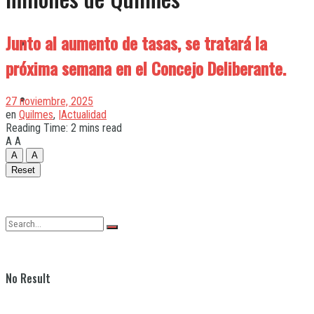
Junto al aumento de tasas, se tratará la
Quilmes
próxima semana en el Concejo Deliberante.
Varela
27 noviembre, 2025
en
Quilmes
,
|Actualidad
Reading Time: 2 mins read
A
A
A
A
Reset
No Result