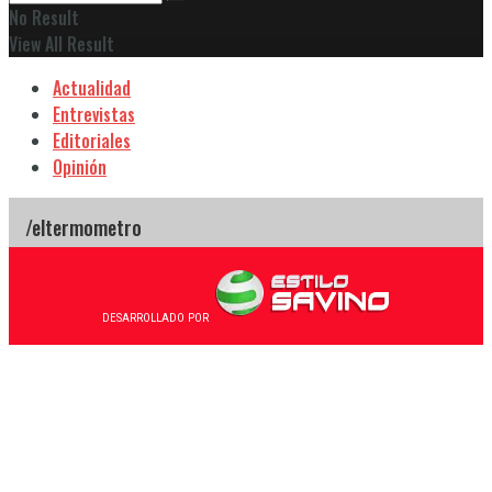
No Result
View All Result
Actualidad
Entrevistas
Editoriales
Opinión
DESARROLLADO POR