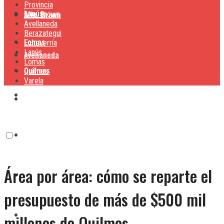
Provincia
Lanús
Alte. Brown
Alte. Brown
Avellaneda
Berazategui
Lomas
Echeverría
Lanús
Avellaneda
Lomas
Quilmes
Quilmes
Varela
Berazategui
Varela
Echeverría
Área por área: cómo se reparte el
Lanús
presupuesto de más de $500 mil
Lomas
millones de Quilmes