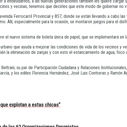
er a endeudarnos, a las nuevas generaciones también les quiere cargar 
ecinos y vecinas, tenemos que decirles que este modo de gobernar no v
la avenida Ferrocarril Provincial y 857, donde se están llevando a cabo 
mo. Allí, especialmente para la ocasión, se montaron juegos para el disf
obre el nuevo sistema de boleta única de papel, que se implementará en l
rbano que ayuda a mejorar las condiciones de vida de los vecinos y veci
ién la eliminación de zanjas y con esto el estancamiento de agua, foc
Beltrani; su par de Participación Ciudadana y Relaciones Institucionales
arcía, y los ediles Florencia Hernández, José Luis Contreras y Ramón Ar
os que explotan a estas chicas”