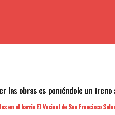
r las obras es poniéndole un freno 
das en el barrio El Vecinal de San Francisco Sola