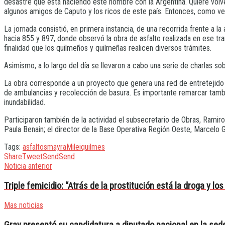
desastre que está haciendo este hombre con la Argentina. Quiere volv
algunos amigos de Caputo y los ricos de este país. Entonces, como v
La jornada consistió, en primera instancia, de una recorrida frente a 
hacia 855 y 897, donde observó la obra de asfalto realizada en ese tra
finalidad que los quilmeños y quilmeñas realicen diversos trámites.
Asimismo, a lo largo del día se llevaron a cabo una serie de charlas s
La obra corresponde a un proyecto que genera una red de entretejido u
de ambulancias y recolección de basura. Es importante remarcar tamb
inundabilidad.
Participaron también de la actividad el subsecretario de Obras, Ramiro 
Paula Benain; el director de la Base Operativa Región Oeste, Marcelo G
Tags:
asfaltos
mayra
Milei
quilmes
Share
Tweet
Send
Send
Noticia anterior
Triple femicidio: “Atrás de la prostitución está la droga y l
Mas noticias