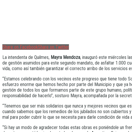
Share on Facebook
Share on Twitter
La intendenta de Quilmes,
Mayra Mendoza
, inauguró este miércoles l
de gestión asumidos para este segundo mandato, de asfaltar 1.000 cuad
vida, como así también garantizar el correcto arribo de los servicios
“Estamos celebrando con los vecinos este progreso que tiene todo So
esfuerzo enorme que hemos hecho por parte del Municipio y que ya he
gestión de todos los que formamos parte de este grupo humano, polític
responsabilidad de hacerlo”, sostuvo Mayra, acompañada por la secreta
“Tenemos que ser más solidarios que nunca y mejores vecinos que est
cuando sabemos que los remedios de los jubilados no son cubiertos y
mal para poder cubrir lo que se necesita para darle condición de vida
“Si hay un modo de agradecer todas estas obras es poniéndole un freno