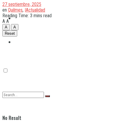
27 septiembre, 2025
en
Quilmes
,
|Actualidad
Reading Time: 3 mins read
Quilmes
A
A
A
A
Reset
Varela
No Result