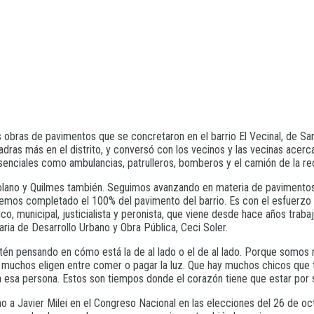
as obras de pavimentos que se concretaron en el barrio El Vecinal, de 
ras más en el distrito, y conversó con los vecinos y las vecinas acerca
 esenciales como ambulancias, patrulleros, bomberos y el camión de la re
lano y Quilmes también. Seguimos avanzando en materia de pavimentos, 
mos completado el 100% del pavimento del barrio. Es con el esfuerzo d
o, municipal, justicialista y peronista, que viene desde hace años trab
ria de Desarrollo Urbano y Obra Pública, Ceci Soler.
én pensando en cómo está la de al lado o el de al lado. Porque somos 
 muchos eligen entre comer o pagar la luz. Que hay muchos chicos que 
 a esa persona. Estos son tiempos donde el corazón tiene que estar por 
 a Javier Milei en el Congreso Nacional en las elecciones del 26 de oct