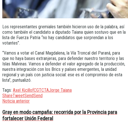
Los representantes gremiales también hicieron uso de la palabra, así
como también el candidato a diputado Taiana quien sostuvo que en la
lista de Fuerza Patria “no hay candidatos que sorprendan a los
votantes”.
“Vamos a votar el Canal Magdalena, la Vía Troncal del Paraná, para
que no haya bases extranjeras, para defender nuestro territorio y las
Islas Malvinas. Vamos a defender el valor agregado de la producción,
nuestra integración con los Brics y países emergentes, la unidad
regional y un país con justicia social: ese es el compromiso de esta
lista”, puntualizó.
Tags:
Axel Kicillof
CGT
CTA
Jorge Taiana
Share
Tweet
Send
Send
Noticia anterior
Gray en modo campaña: recorrida por la Provincia para
fortalecer Unión Federal