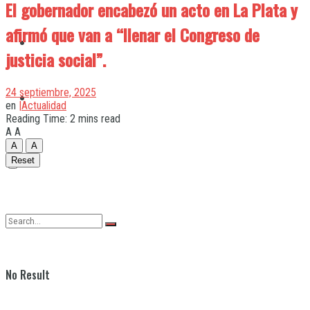
El gobernador encabezó un acto en La Plata y
afirmó que van a “llenar el Congreso de
Quilmes
justicia social”.
24 septiembre, 2025
Varela
en
|Actualidad
Reading Time: 2 mins read
A
A
A
A
Reset
No Result