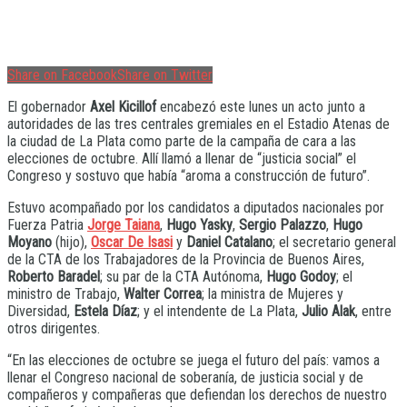
Share on Facebook
Share on Twitter
El gobernador
Axel Kicillof
encabezó este lunes un acto junto a
autoridades de las tres centrales gremiales en el Estadio Atenas de
la ciudad de La Plata como parte de la campaña de cara a las
elecciones de octubre. Allí llamó a llenar de “justicia social” el
Congreso y sostuvo que había “aroma a construcción de futuro”.
Estuvo acompañado por los candidatos a diputados nacionales por
Fuerza Patria
Jorge Taiana
,
Hugo Yasky
,
Sergio Palazzo
,
Hugo
Moyano
(hijo),
Oscar De Isasi
y
Daniel Catalano
; el secretario general
de la CTA de los Trabajadores de la Provincia de Buenos Aires,
Roberto Baradel
; su par de la CTA Autónoma,
Hugo Godoy
; el
ministro de Trabajo,
Walter Correa
; la ministra de Mujeres y
Diversidad,
Estela Díaz
; y el intendente de La Plata,
Julio Alak
, entre
otros dirigentes.
“En las elecciones de octubre se juega el futuro del país: vamos a
llenar el Congreso nacional de soberanía, de justicia social y de
compañeros y compañeras que defiendan los derechos de nuestro