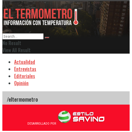
No Result
View All Result
Actualidad
Entrevistas
Editoriales
Opinión
DESARROLLADO POR