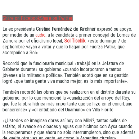
Share on Facebook
Share on Twitter
La ex presidenta
Cristina Fernández de Kirchner
expresó su apoyo,
por medio de un
audio
, a la candidata a primer concejal de Lomas de
Zamora por el oficialismo local,
Sol Tischik
: «este domingo 7 de
septiembre vayan a votar y que lo hagan por Fuerza Patria, que
acompañen a Sol».
Recordó que la funcionaria municipal «trabajó en la Jefatura de
Gabinete durante» su gobierno «cuando incorporaron a tantos
jóvenes a la militancia política». También acotó que en su gestión
logró «que tanta gente viva mucho mejor, es lo más importante».
También recordó las obras que se realizaron en el distrito durante su
gobierno, por lo que mencionó la «canalización del arroyo del Rey,
que fue la obra hídrica más importante que se hizo en el conurbano
bonaerense» y «el entubado del Unamuno» en Villa Fiorito.
«¿Ustedes se imaginan obras así hoy con Milei?, tantas calles de
asfalto, el avance en cloacas y aguas que hicimos con Aysa cuando
la recuperamos y que ahora no sólo interrumpieron, sino que además
de vuelta otra vez en venta, es como la Argentina circular»,