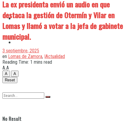
La ex presidenta envió un audio en que
destaca la gestión de Otermín y Vilar en
Quilmes
Lomas y llamó a votar a la jefa de gabinete
municipal.
Varela
3 septiembre, 2025
en
Lomas de Zamora
,
|Actualidad
Reading Time: 1 mins read
A
A
A
A
Reset
No Result