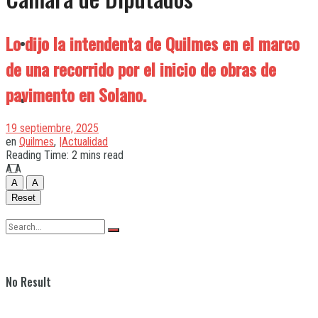
Lo dijo la intendenta de Quilmes en el marco
Quilmes
de una recorrido por el inicio de obras de
pavimento en Solano.
Varela
19 septiembre, 2025
en
Quilmes
,
|Actualidad
Reading Time: 2 mins read
A
A
A
A
Reset
No Result