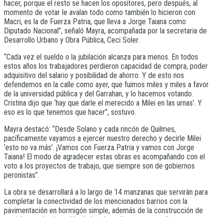
hacer, porque el resto se hacen los opositores, pero después, al
momento de votar le avalan todo como también lo hicieron con
Macri, es la de Fuerza Patria, que lleva a Jorge Taiana como
Diputado Nacional”, señaló Mayra, acompañada por la secretaria de
Desarrollo Urbano y Obra Pública, Ceci Soler.
“Cada vez el sueldo o la jubilación alcanza para menos. En todos
estos años los trabajadores perdieron capacidad de compra, poder
adquisitivo del salario y posibilidad de ahorro. Y de esto nos
defendemos en la calle como ayer, que fuimos miles y miles a favor
de la universidad pública y del Garrahan, y lo hacemos votando.
Cristina dijo que ‘hay que darle el merecido a Milei en las urnas’. Y
eso es lo que tenemos que hacer”, sostuvo.
Mayra destacó: “Desde Solano y cada rincón de Quilmes,
pacíficamente vayamos a ejercer nuestro derecho y decirle Milei
‘esto no va más’. ¡Vamos con Fuerza Patria y vamos con Jorge
Taiana! El modo de agradecer estas obras es acompañando con el
voto a los proyectos de trabajo, que siempre son de gobiernos
peronistas”.
La obra se desarrollará a lo largo de 14 manzanas que servirán para
completar la conectividad de los mencionados barrios con la
pavimentación en hormigón simple, además de la construcción de