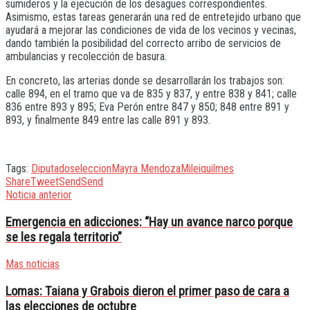
sumideros y la ejecución de los desagües correspondientes.
Asimismo, estas tareas generarán una red de entretejido urbano que
ayudará a mejorar las condiciones de vida de los vecinos y vecinas,
dando también la posibilidad del correcto arribo de servicios de
ambulancias y recolección de basura.
En concreto, las arterias donde se desarrollarán los trabajos son:
calle 894, en el tramo que va de 835 y 837, y entre 838 y 841; calle
836 entre 893 y 895; Eva Perón entre 847 y 850; 848 entre 891 y
893, y finalmente 849 entre las calle 891 y 893.
Tags:
Diputados
eleccion
Mayra Mendoza
Milei
quilmes
Share
Tweet
Send
Send
Noticia anterior
Emergencia en adicciones: “Hay un avance narco porque
se les regala territorio”
Mas noticias
Lomas: Taiana y Grabois dieron el primer paso de cara a
las elecciones de octubre