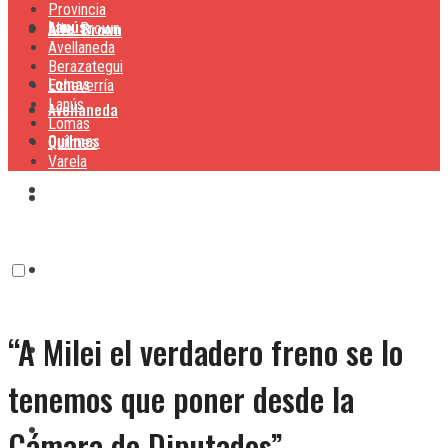
Provincia
Lanús
Alte. Brown
Alte. Brown
Avellaneda
Berazategui
Lomas
Echeverría
Lanús
Avellaneda
Lomas
Quilmes
Quilmes
Varela
Berazategui
Varela
Echeverría
“A Milei el verdadero freno se lo
Lanús
tenemos que poner desde la
Lomas
Cámara de Diputados”