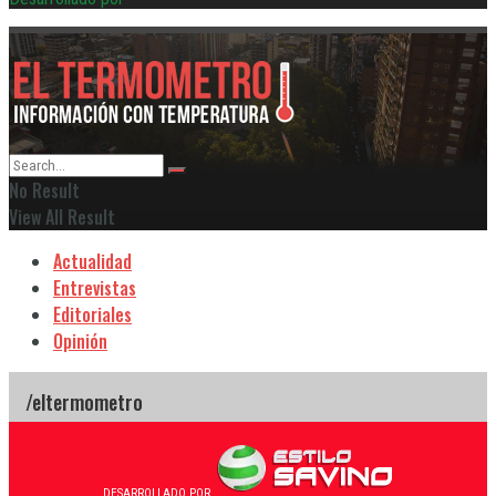
No Result
View All Result
Actualidad
Entrevistas
Editoriales
Opinión
DESARROLLADO POR