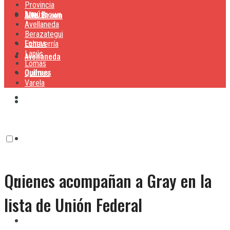
Provincia
Lanús
Alte. Brown
Alte. Brown
Avellaneda
Berazategui
Lomas
Echeverría
Lanús
Avellaneda
Lomas
Quilmes
Quilmes
Varela
Berazategui
Varela
Echeverría
Quienes acompañan a Gray en la
Lanús
lista de Unión Federal
Lomas