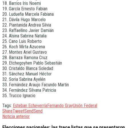
18. Barrios Iris Noemi
19. García Ernesto Fabian
20. Ludueña Marcela Fabiana
21. Dávila Hugo Marcelo
22. Piantanida Andrea Silvia
23. Raffaellino Javier Damián
24. Alsina Sabrina Natalia
25. Cano Luis Roberto
26. Koch Mirta Azucena
27. Montes Ariel Gustavo
28. Barraza Ramona Cruz
29. Etchegoyhen Pablo Sebastián
30. Cristaldo Blanca Soledad
31. Sánchez Manuel Héctor
32. Soria Sabrina Ayelén
33. Fernández Araujo Facundo Martin
34. Fernández Silvana Patricia
35. Trucco Ignacio
Tags:
Esteban Echeverría
Fernando Gray
Unión Federal
Share
Tweet
Send
Send
Noticia anterior
Elecciones nacionales: las trece listas que se presentaron