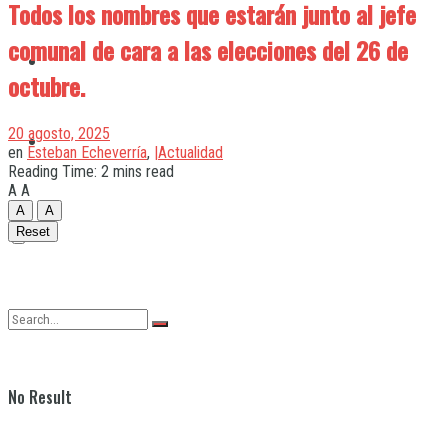
Todos los nombres que estarán junto al jefe
comunal de cara a las elecciones del 26 de
Quilmes
octubre.
20 agosto, 2025
Varela
en
Esteban Echeverría
,
|Actualidad
Reading Time: 2 mins read
A
A
A
A
Reset
No Result