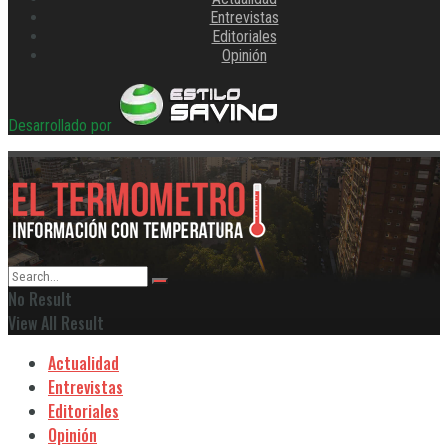
Entrevistas
Editoriales
Opinión
Desarrollado por
No Result
View All Result
Actualidad
Entrevistas
Editoriales
Opinión