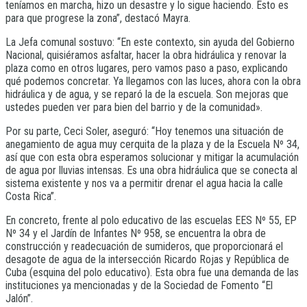
teníamos en marcha, hizo un desastre y lo sigue haciendo. Esto es
para que progrese la zona”, destacó Mayra.
La Jefa comunal sostuvo: “En este contexto, sin ayuda del Gobierno
Nacional, quisiéramos asfaltar, hacer la obra hidráulica y renovar la
plaza como en otros lugares, pero vamos paso a paso, explicando
qué podemos concretar. Ya llegamos con las luces, ahora con la obra
hidráulica y de agua, y se reparó la de la escuela. Son mejoras que
ustedes pueden ver para bien del barrio y de la comunidad».
Por su parte, Ceci Soler, aseguró: “Hoy tenemos una situación de
anegamiento de agua muy cerquita de la plaza y de la Escuela Nº 34,
así que con esta obra esperamos solucionar y mitigar la acumulación
de agua por lluvias intensas. Es una obra hidráulica que se conecta al
sistema existente y nos va a permitir drenar el agua hacia la calle
Costa Rica”.
En concreto, frente al polo educativo de las escuelas EES Nº 55, EP
Nº 34 y el Jardín de Infantes Nº 958, se encuentra la obra de
construcción y readecuación de sumideros, que proporcionará el
desagote de agua de la intersección Ricardo Rojas y República de
Cuba (esquina del polo educativo). Esta obra fue una demanda de las
instituciones ya mencionadas y de la Sociedad de Fomento “El
Jalón”.