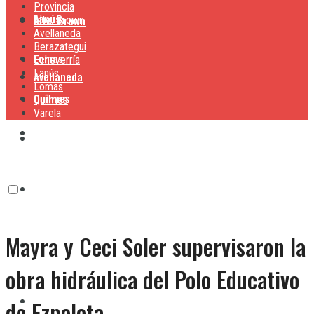
Provincia
Lanús
Alte. Brown
Alte. Brown
Avellaneda
Berazategui
Lomas
Echeverría
Lanús
Avellaneda
Lomas
Quilmes
Quilmes
Varela
Berazategui
Varela
Echeverría
Mayra y Ceci Soler supervisaron la
Lanús
obra hidráulica del Polo Educativo
Lomas
de Ezpeleta