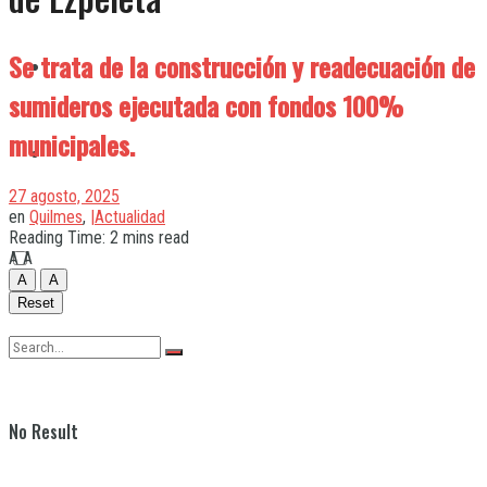
Se trata de la construcción y readecuación de
Quilmes
sumideros ejecutada con fondos 100%
municipales.
Varela
27 agosto, 2025
en
Quilmes
,
|Actualidad
Reading Time: 2 mins read
A
A
A
A
Reset
No Result