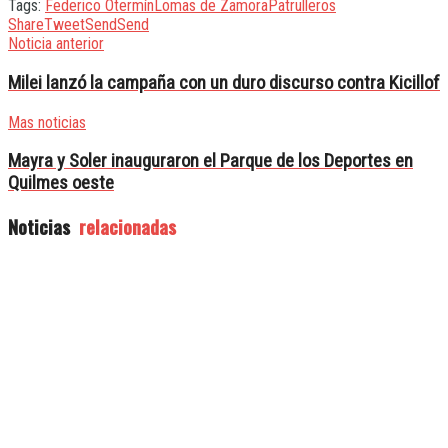
Tags:
Federico Otermín
Lomas de Zamora
Patrulleros
Share
Tweet
Send
Send
Noticia anterior
Milei lanzó la campaña con un duro discurso contra Kicillof
Mas noticias
Mayra y Soler inauguraron el Parque de los Deportes en
Quilmes oeste
Noticias
relacionadas