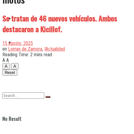
Se tratan de 46 nuevos vehículos. Ambos
Quilmes
destacaron a Kicillof.
Varela
15 agosto, 2025
en
Lomas de Zamora
,
|Actualidad
Reading Time: 2 mins read
A
A
A
A
Reset
No Result