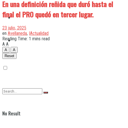
En una definición reñida que duró hasta el
final el PRO quedó en tercer lugar.
Quilmes
23 julio, 2025
en
Avellaneda
,
|Actualidad
Reading Time: 1 mins read
Varela
A
A
A
A
Reset
No Result