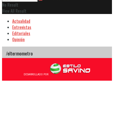
No Result
View All Result
Actualidad
Entrevistas
Editoriales
Opinión
DESARROLLADO POR