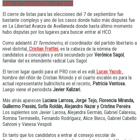
Share on Facebook
Share on Twitter
El cierre de listas para las elecciones del 7 de septiembre fue
bastante complejo y uno de los casos donde hubo más disputas fue
en La Libertad Avanza de Avellaneda donde hasta último momento
hubo disputas por los lugares para buscar entrar al HCD.
Como adelantó
El Termómetro
, el coordinador del partido libertario a
nivel distrital,
Cristian Frattini
,
es la cabeza de la nómina de
candidatos a concejales y está secundado por
Verónica Sagol
,
familiar del ex intendente radical Luis Sagol.
El tercer lugar quedó para el PRO con el ex edil
Lucas Yacob
,
hombre del riñón de Cristian Ritondo y el cuarto escalón es para la
actual representante bullrichista en el recinto,
Patricia Ventosa.
Luego viene el periodista
Javier Kalizari.
Más atrás aparecen
Luciana Larrosa, Jorge Tejo, Florencia Miranda,
Guillermo Passini, Sofía Roldán, Alejandro Nazar y Cristina Pereira
.
Los suplentes son Javier Larosa, Alejandra Germán, Gabriel Calaresu,
Romina Terminiello, Fernando Rodríguez, Alice Bieco, Gabriel Cabello
Salvioni y Vanesa Vespoli.
En tanto que los candidatos a entrar al consejo escolar de