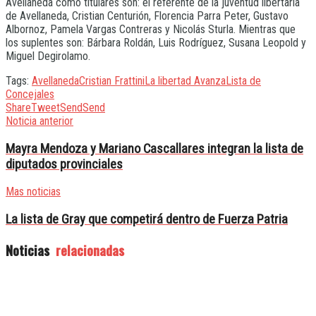
Avellaneda como titulares son: el referente de la juventud libertaria
de Avellaneda, Cristian Centurión, Florencia Parra Peter, Gustavo
Albornoz, Pamela Vargas Contreras y Nicolás Sturla. Mientras que
los suplentes son: Bárbara Roldán, Luis Rodríguez, Susana Leopold y
Miguel Degirolamo.
Tags:
Avellaneda
Cristian Frattini
La libertad Avanza
Lista de
Concejales
Share
Tweet
Send
Send
Noticia anterior
Mayra Mendoza y Mariano Cascallares integran la lista de
diputados provinciales
Mas noticias
La lista de Gray que competirá dentro de Fuerza Patria
Noticias
relacionadas