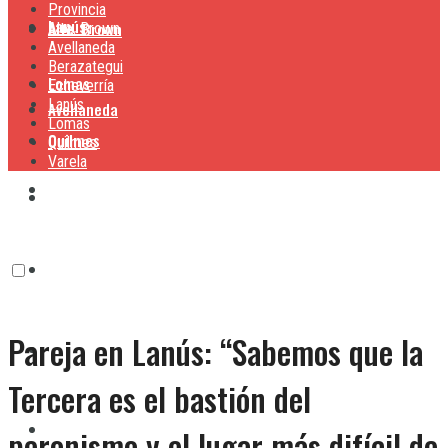
Provincia
Lanús
Alte. Brown
Alte. Brown
Avellaneda
Berazategui
Lomas
Echeverría
Lanús
Avellaneda
Lomas
Quilmes
Quilmes
Varela
Berazategui
Varela
Echeverría
Pareja en Lanús: “Sabemos que la
Lanús
Tercera es el bastión del
Lomas
peronismo y el lugar más difícil de