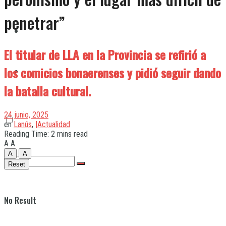
penetrar”
Quilmes
El titular de LLA en la Provincia se refirió a
los comicios bonaerenses y pidió seguir dando
Varela
la batalla cultural.
24 junio, 2025
en
Lanús
,
|Actualidad
Reading Time: 2 mins read
A
A
A
A
Reset
No Result