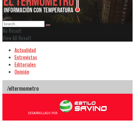
No Result
View All Result
Actualidad
Entrevistas
Editoriales
Opinión
DESARROLLADO POR