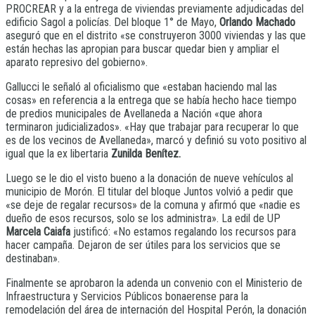
PROCREAR y a la entrega de viviendas previamente adjudicadas del
edificio Sagol a policías. Del bloque 1° de Mayo,
Orlando Machado
aseguró que en el distrito «se construyeron 3000 viviendas y las que
están hechas las apropian para buscar quedar bien y ampliar el
aparato represivo del gobierno».
Gallucci le señaló al oficialismo que «estaban haciendo mal las
cosas» en referencia a la entrega que se había hecho hace tiempo
de predios municipales de Avellaneda a Nación «que ahora
terminaron judicializados». «Hay que trabajar para recuperar lo que
es de los vecinos de Avellaneda», marcó y definió su voto positivo al
igual que la ex libertaria
Zunilda Benítez.
Luego se le dio el visto bueno a la donación de nueve vehículos al
municipio de Morón. El titular del bloque Juntos volvió a pedir que
«se deje de regalar recursos» de la comuna y afirmó que «nadie es
dueño de esos recursos, solo se los administra». La edil de UP
Marcela Caiafa
justificó: «No estamos regalando los recursos para
hacer campaña. Dejaron de ser útiles para los servicios que se
destinaban».
Finalmente se aprobaron la adenda un convenio con el Ministerio de
Infraestructura y Servicios Públicos bonaerense para la
remodelación del área de internación del Hospital Perón, la donación