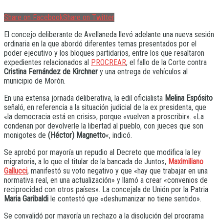
Share on Facebook
Share on Twitter
El concejo deliberante de Avellaneda llevó adelante una nueva sesión
ordinaria en la que abordó diferentes temas presentados por el
poder ejecutivo y los bloques partidarios, entre los que resaltaron
expedientes relacionados al
PROCREAR
, el fallo de la Corte contra
Cristina Fernández de Kirchner
y una entrega de vehículos al
municipio de Morón.
En una extensa jornada deliberativa, la edil oficialista
Melina Espósito
señaló, en referencia a la situación judicial de la ex presidenta, que
«la democracia está en crisis», porque «vuelven a proscribir». «La
condenan por devolverle la libertad al pueblo, con jueces que son
monigotes de
(Héctor) Magnetto
«, indicó.
Se aprobó por mayoría un repudio al Decreto que modifica la ley
migratoria, a lo que el titular de la bancada de Juntos,
Maximiliano
Gallucci
, manifestó su voto negativo y que «hay que trabajar en una
normativa real, en una actualización» y llamó a crear «convenios de
reciprocidad con otros países». La concejala de Unión por la Patria
Maria Garibaldi
le contestó que «deshumanizar no tiene sentido».
Se convalidó por mayoría un rechazo a la disolución del programa