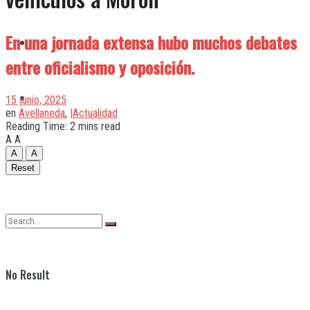
En una jornada extensa hubo muchos debates
Quilmes
entre oficialismo y oposición.
Varela
15 junio, 2025
en
Avellaneda
,
|Actualidad
Reading Time: 2 mins read
A
A
A
A
Reset
No Result