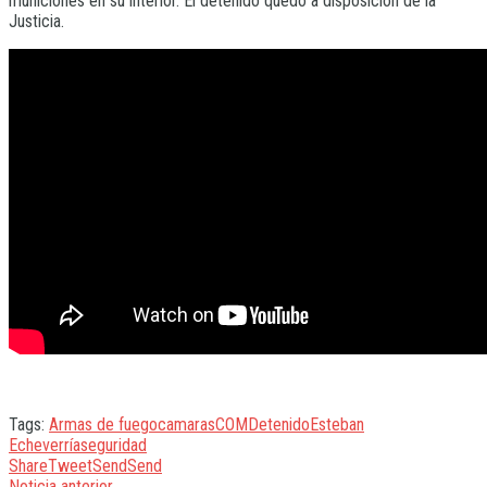
municiones en su interior. El detenido quedó a disposición de la
Justicia.
Tags:
Armas de fuego
camaras
COM
Detenido
Esteban
Echeverría
seguridad
Share
Tweet
Send
Send
Noticia anterior