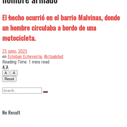
El hecho ocurrió en el barrio Malvinas, donde
Quilmes
un hombre circulaba a bordo de una
motocicleta.
Varela
25 junio, 2025
en
Esteban Echeverría
,
|Actualidad
Reading Time: 1 mins read
A
A
A
A
Reset
No Result