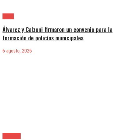
Lanús
Álvarez y Calzoni firmaron un convenio para la
formación de policías municipales
6 agosto, 2026
Provincia